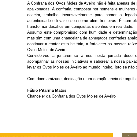
A Confraria dos Ovos Moles de Aveiro não é feita apenas de
apaixonadas. A confraria, composta por homens e mulheres 
doceira, trabalha incansavelmente para honrar o lega
autenticidade e levar o seu nome além-fronteiras. É com e
transformar desafios em conquistas e sonhos em realidade.
Assumo este compromisso com humildade e determinação
mas sim com uma chancelaria de abnegados confrades apaix
continuar a contar esta história, a fortalecer as nossas raíz
Ovos Moles de Aveiro.
Convido-vos a juntarem-se a nós nesta jornada doce e
acompanhar as nossas iniciativas e saborear a nossa paixão 
levar os Ovos Moles de Aveiro ao mundo inteiro. Isto se não 
Com doce amizade, dedicação e um coração cheio de orgulho
Fábio Pitarma Matos
Chanceler da Confraria dos Ovos Moles de Aveiro