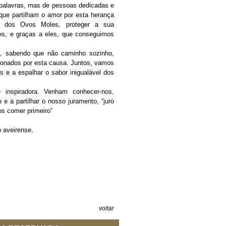
 palavras, mas de pessoas dedicadas e
que partilham o amor por esta herança
do dos Ovos Moles, proteger a sua
les, e graças a eles, que conseguimos
, sabendo que não caminho sozinho,
onados por esta causa. Juntos, vamos
es e a espalhar o sabor inigualável dos
 inspiradora. Venham conhecer-nos,
e a partilhar o nosso juramento, “juro
os comer primeiro”
 aveirense,
voltar