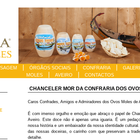
|
|
|
SAGEM
ÓRGÃOS SOCIAIS
CONFRARIA
GALER
|
|
MOLES
AVEIRO
CONTACTOS
CHANCELER MOR DA CONFRARIA DOS OVOS
Caros Confrades, Amigos e Admiradores dos Ovos Moles de A
E
É com imenso orgulho e emoção que abraço o papel de Chan
Aveiro. Este doce não é apenas uma iguaria. É um pedaç
nossa história e um embaixador da nossa identidade cultural.
das nossas doceiras, o carinho com que preservam a trad
detalhe.